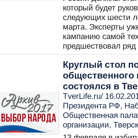
который будет руко
следующих шести ле
марта. Эксперты уж
кампанию самой тех
предшествовал ряд 
Круглый стол п
общественного
состоялся в Тв
TverLife.ru/ 16.02.20
Президента РФ
,
Наб
Общественная пала
организации
,
Тверск
13 февраля в избир