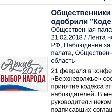
Общественники 
одобрили "Коде
Общественная палат
21.02.2018 /
Лента н
РФ
,
Наблюдение за
палата
,
Общественн
область
21 февраля в конф
«Верхневолжье» со
принятие кодекса э
наблюдателей. В ме
руководители неком
подписавших согла