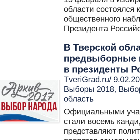
области состоялся 
общественного наб
Президента Россий
В Тверской обл
предвыборные 
в президенты Р
TveriGrad.ru/ 9.02.2
Выборы 2018
,
Выбо
область
Официальными учас
стали восемь канди
представляют полит