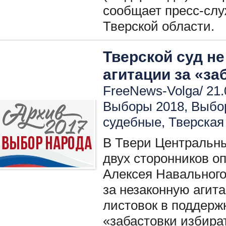
сообщает пресс-сл
Тверской области.
Тверской суд н
агитации за «за
FreeNews-Volga/ 21.
Выборы 2018
,
Выбо
судебные
,
Тверская
В Твери Центральн
двух сторонников о
Алексея Навального
за незаконную агит
листовок в поддер
«забастовки избира