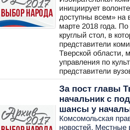
инициирует волонт
доступны всем» на 
марте 2018 года. По
круглый стол, в кот
представители коми
Тверской области, 
управления по культ
представители вузо
За пост главы Т
начальник с по
шансы у начал
Комсомольская прав
новостей
,
Местные 