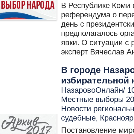
В Республике Коми 
референдума о пере
день с президентск
предполагалось орг
явки. О ситуации с
эксперт Вячеслав А
В городе Назар
избирательной 
НазаровоОнлайн/ 10
Местные выборы 2
Новости региональ
судебные
,
Краснояр
Постановление миро