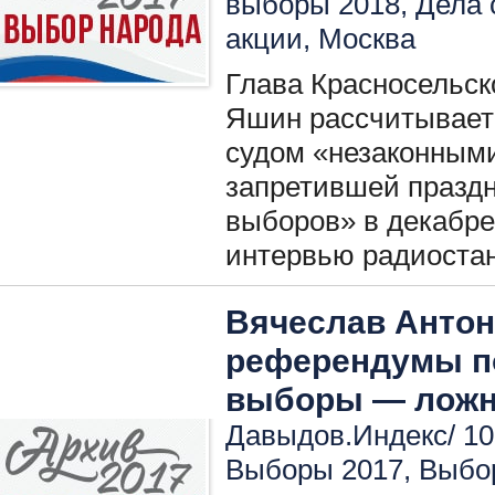
выборы 2018
,
Дела 
акции
,
Москва
Глава Красносельск
Яшин рассчитывает
судом «незаконными
запретившей празд
выборов» в декабре 
интервью радиоста
Вячеслав Антоно
референдумы п
выборы — лож
Давыдов.Индекс/ 10
Выборы 2017
,
Выбо