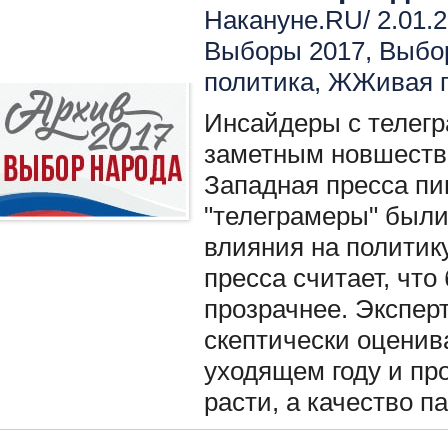
Накануне.RU/ 2.01.2
Выборы 2017
,
Выбо
политика
,
ЖЖивая п
Инсайдеры с телег
заметным новшество
Западная пресса пиш
"телеграмеры" были
влияния на политик
пресса считает, что
прозрачнее. Экспер
скептически оценив
уходящем году и про
расти, а качество па