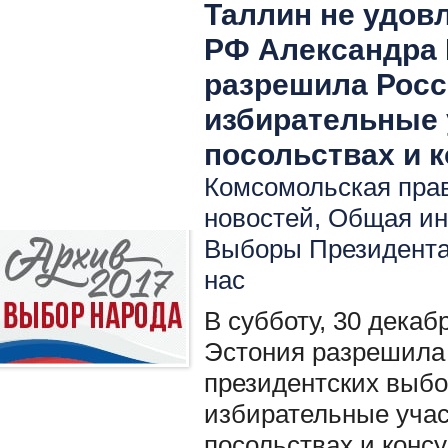
Таллин не удов
РФ Александра 
разрешила Росс
избирательные 
посольствах и 
Комсомольская прав
новостей
,
Общая ин
Выборы Президент
нас
В субботу, 30 декаб
Эстония разрешила
президентских выбо
избирательные учас
посольствах и консу