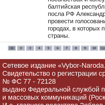
балтийская республ
посла РФ Александ
провести голосовани
городах, в которых
страны.
1
2
3
4
5
6
7
8
9
10
...
Сетевое издание «Vybor-Naroda.
Свидетельство о регистрации 
№ ФС 77 - 72128
выдано Федеральной службой п
и массовых коммуникаций (Роск