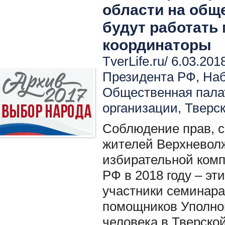
области на общ
будут работать
координаторы
TverLife.ru/ 6.03.201
Президента РФ
,
Наб
Общественная пала
организации
,
Тверск
Соблюдение прав, с
жителей Верхневолж
избирательной ком
РФ в 2018 году – эт
участники семинар
помощников Уполно
человека в Тверской