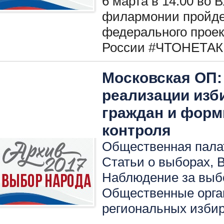
6 марта в 14:00 во
филармонии пройдет
федерального прое
России #ЧТОНЕТАК
Московская ОП
реализации изб
граждан и фор
контроля
Общественная палата
Статьи о выборах
,
Наблюдение за вы
Общественные орга
региональных изби