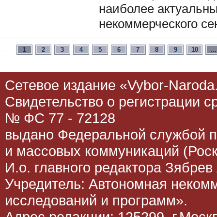
наиболее актуальны
некоммерческого се
1
2
3
4
5
6
7
8
9
10
...
Сетевое издание «Vybor-Naroda.
Свидетельство о регистрации 
№ ФС 77 - 72128
выдано Федеральной службой п
и массовых коммуникаций (Роск
И.о. главного редактора Зябрев 
Учредитель: Автономная неком
исследований и программ».
Адрес редакции: 125299, г.Москва