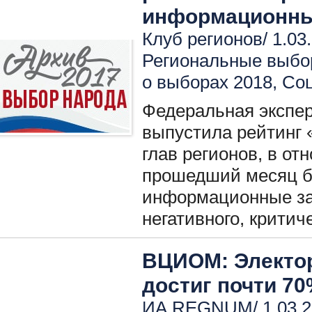
информационны
Клуб регионов/ 1.03
Региональные выбо
о выборах 2018
,
Соц
Федеральная экспер
выпустила рейтинг 
глав регионов, в от
прошедший месяц б
информационные за
негативного, критич
ВЦИОМ: Электор
достиг почти 7
ИА REGNUM/ 1.03.2