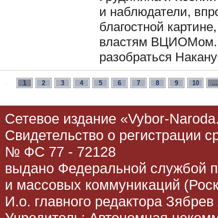
и наблюдатели, впр
благостной картине
властям ВЦИОМом. 
разобраться Накану
1
2
3
4
5
6
7
8
9
10
...
Сетевое издание «Vybor-Naroda.
Свидетельство о регистрации 
№ ФС 77 - 72128
выдано Федеральной службой п
и массовых коммуникаций (Роск
И.о. главного редактора Зябрев 
Учредитель: Автономная неком