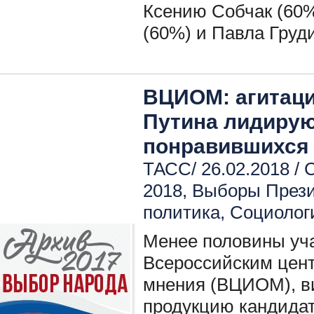
Ксению Собчак (60
(60%) и Павла Груд
ВЦИОМ: агитац
Путина лидирую
понравившихся
ТАСС/ 26.02.2018 /
С
2018
,
Выборы През
политика
,
Социологи
Менее половины уча
Всероссийским цен
мнения (ВЦИОМ), в
продукцию кандидат