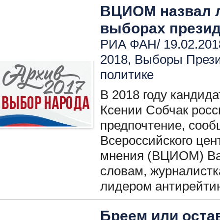
ВЦИОМ назвал л
выборах презид
РИА ФАН/ 19.02.201
2018
,
Выборы През
политике
В 2018 году кандид
Ксении Собчак рос
предпочтение, сооб
Всероссийского цен
мнения (ВЦИОМ) Ва
словам, журналистк
лидером антирейтин
Бреем или оста