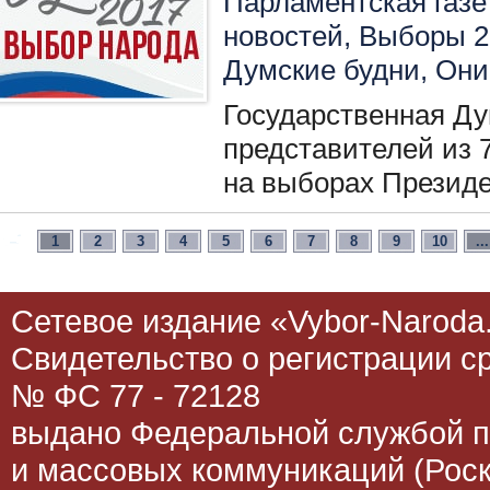
Парламентская газет
новостей
,
Выборы 2
Думские будни
,
Они
Государственная Ду
представителей из 
на выборах Президе
1
2
3
4
5
6
7
8
9
10
...
Сетевое издание «Vybor-Naroda.
Свидетельство о регистрации 
№ ФС 77 - 72128
выдано Федеральной службой п
и массовых коммуникаций (Роск