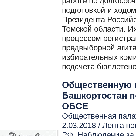
работе по долгосро
подготовкой и ходо
Президента Россий
Томской области. Их
процессом регистра
предвыборной агит
избирательных коми
подсчета бюллетене
Общественную 
Башкортостан п
ОБСЕ
Общественная пала
2.03.2018 /
Лента но
РФ
,
Наблюдение за