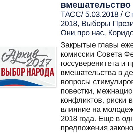
вмешательство 
ТАСС/ 5.03.2018 /
Ст
2018
,
Выборы През
Они про нас
,
Коридо
Закрытые главы еже
комиссии Совета Ф
госсуверенитета и 
вмешательства в де
вопросы стимулиров
повестки, межнаци
конфликтов, риски 
влияние на молодеж
2018 года. Еще в о
предложения законо