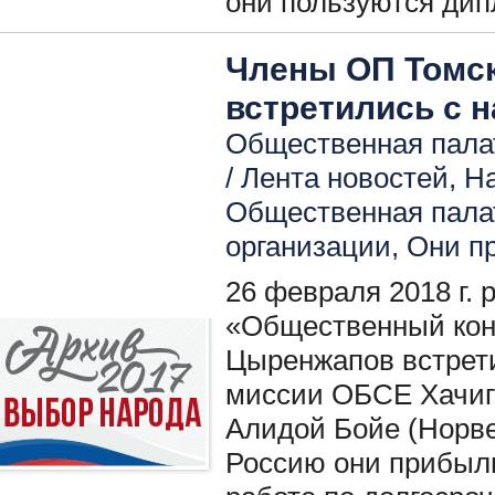
они пользуются ди
Члены ОП Томск
встретились с
Общественная палат
/
Лента новостей
,
Н
Общественная пала
организации
,
Они пр
26 февраля 2018 г.
«Общественный кон
Цыренжапов встрет
миссии ОБСЕ Хачиг
Алидой Бойе (Норвег
Россию они прибыли