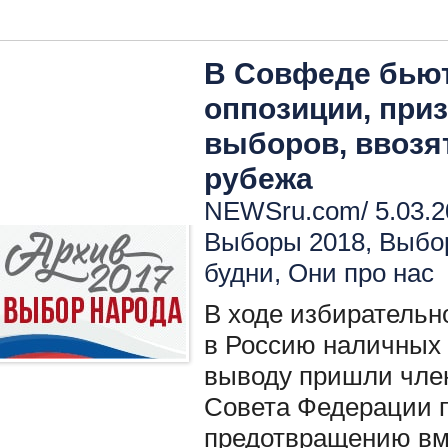
В Совфеде бьют
оппозиции, при
выборов, ввозят
рубежа
NEWSru.com/ 5.03.2
Выборы 2018
,
Выбо
будни
,
Они про нас
В ходе избирательн
в Россию наличных 
выводу пришли чле
Совета Федерации п
предотвращению вм