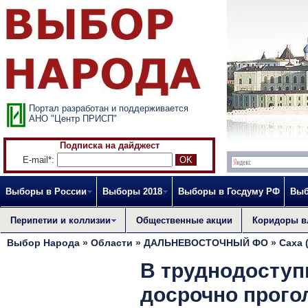
Портал разработан и поддерживается
АНО "Центр ПРИСП"
Подписка на дайджест
E-mail*:
Выборы в России
Выборы 2018
Выборы в Госдуму РФ
Выб
Перипетии и коллизии
Общественные акции
Коридоры в
Выбор Народа
»
Области
»
ДАЛЬНЕВОСТОЧНЫЙ ФО
»
Саха 
В труднодоступ
досрочно прого