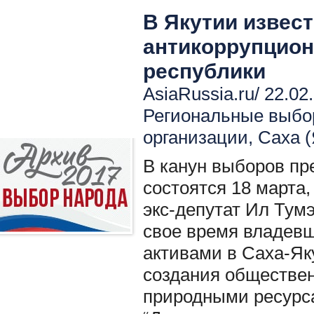
В Якутии извес
антикоррупцион
республики
AsiaRussia.ru/ 22.02
Региональные выбо
организации
,
Саха (
В канун выборов пр
состоятся 18 марта
экс-депутат Ил Тум
свое время владев
активами в Саха-Як
создания обществен
природными ресурса