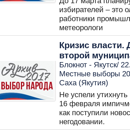
До 17 марта планир
избирателей – это 
работники промышл
метеорологи
Кризис власти.
второй муницип
Блокнот - Якутск/ 22
Местные выборы 2
Саха (Якутия)
Не успели утихнуть
16 февраля импичме
как поступили ново
негодовании.