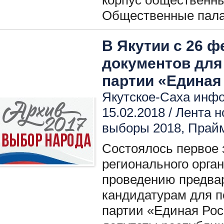
корпус общественн
Общественные пала
В Якутии с 26 ф
документов для
партии «Единая
Якутское-Cаха инфо
15.02.2018 /
Лента н
выборы 2018
,
Прай
Состоялось первое 
регионального орга
проведению предвар
кандидатурам для 
партии «Единая Рос