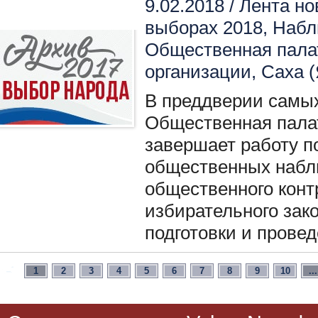
9.02.2018 /
Лента но
выборах 2018
,
Набл
Общественная пала
организации
,
Саха (
В преддверии самых
Общественная палат
завершает работу 
общественных набл
общественного конт
избирательного зак
подготовки и прове
1
2
3
4
5
6
7
8
9
10
...