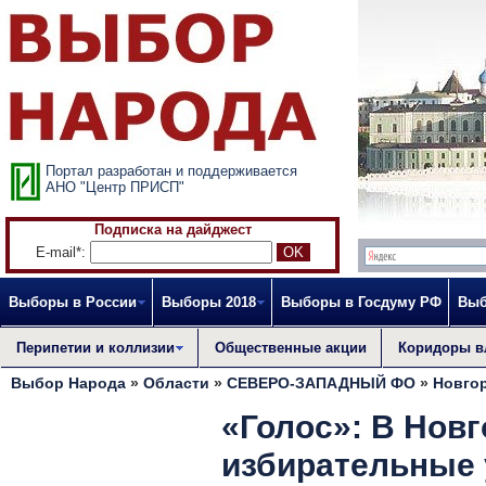
Портал разработан и поддерживается
АНО "Центр ПРИСП"
Подписка на дайджест
E-mail*:
Выборы в России
Выборы 2018
Выборы в Госдуму РФ
Выб
Перипетии и коллизии
Общественные акции
Коридоры в
Выбор Народа
»
Области
»
СЕВЕРО-ЗАПАДНЫЙ ФО
»
Новго
«Голос»: В Нов
избирательные 