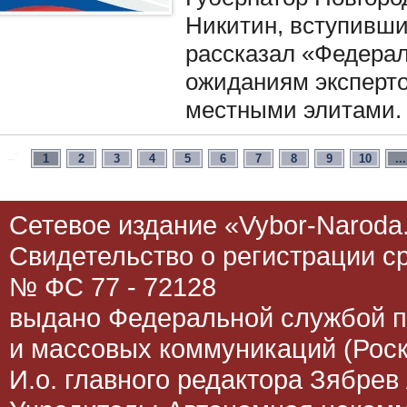
Никитин, вступивши
рассказал «Федерал
ожиданиям экспертов
местными элитами.
1
2
3
4
5
6
7
8
9
10
...
Сетевое издание «Vybor-Naroda.
Свидетельство о регистрации 
№ ФС 77 - 72128
выдано Федеральной службой п
и массовых коммуникаций (Роск
И.о. главного редактора Зябрев 