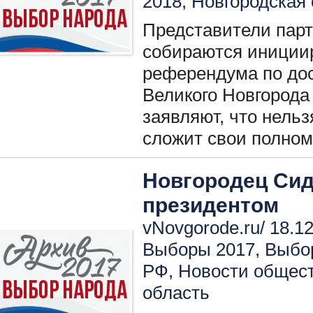
2018
,
Новгородская 
Представители пар
собираются инициир
референдума по дос
Великого Новгород
заявляют, что нельз
сложит свои полномо
Новгородец Сид
президентом
vNovgorode.ru/ 18.12
Выборы 2017
,
Выбо
РФ
,
Новости общест
область