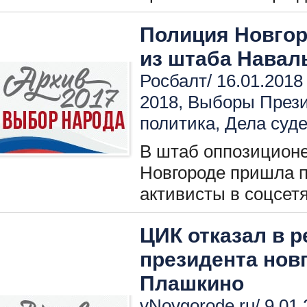
Полиция Новго
из штаба Навал
Росбалт/ 16.01.2018
2018
,
Выборы През
политика
,
Дела суд
В штаб оппозиционе
Новгороде пришла 
активисты в соцсетя
ЦИК отказал в 
президента нов
Плашкино
vNovgorode.ru/ 9.01.