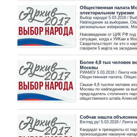
Общественная палата М
электоральном туризме
Выбор народа/ 5.03.2018 /
Выб
Наблюдение за выборами
,
Общ
региональных избиркомов
,
Мо
Нововведение от ЦИК РФ под
ситуации, когда к УИКам в Мо
Свидетельствует ли это о нар
говорили 5 марта на заседани
Более 4,8 тыс человек 
Москвы
РИАМО/ 5.03.2018 /
Лента нов
Общественная палата
,
Общест
Свыше 4,8 тысячи человек из
Москвы по наблюдению за вы
председатель столичного пар
общественного штаба Алексе
Собчак нашла объяснени
Взгляд.ру/ 5.03.2018 /
Лента н
Кандидат в президенты от пар
произошедшее накануне нападе