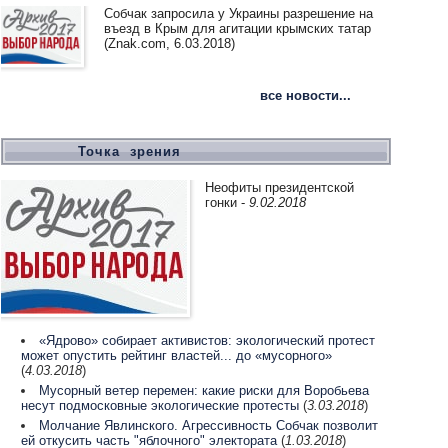
Собчак запросила у Украины разрешение на
въезд в Крым для агитации крымских татар
(Znak.com, 6.03.2018)
все новости...
Точка зрения
Неофиты президентской
гонки
-
9.02.2018
«Ядрово» собирает активистов: экологический протест
может опустить рейтинг властей... до «мусорного»
(
4.03.2018
)
Мусорный ветер перемен: какие риски для Воробьева
несут подмосковные экологические протесты
(
3.03.2018
)
Молчание Явлинского. Агрессивность Собчак позволит
ей откусить часть "яблочного" электората
(
1.03.2018
)