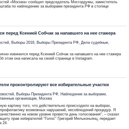
востей «Москва» сообщил председатель Мосгордумы, заместитель
штаба по наблюдению за выборами президента РФ в столице
я перед Ксенией Собчак за напавшего на нее стажера
остей
,
Выборы 2018
,
Выборы Президента РФ
,
Дела судебные
,
ично извинился перед Ксенией Собчак за напавшего на нее стажера
б этом она написала на своей странице в Instagram.
ели проконтролируют все избирательные участки
новостей
,
Выборы Президента РФ
,
Наблюдение за выборами
,
венные организации
,
Москва
ную картину того, что действительно происходило на выборах,
 профилактику возможных нарушений, несоблюдений процедур. Я
качественно на новом уровне провести день голосования", – сказал
ащиту прав избирателей "Голос" Григорий Мельконьянц, передает
а 24.