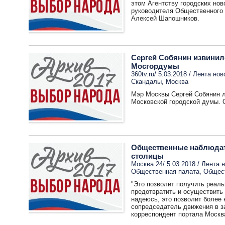
этом Агентству городских но
руководителя Общественного 
Алексей Шапошников.
Сергей Собянин извинилс
Мосгордумы
360tv.ru/ 5.03.2018 /
Лента нов
Скандалы
,
Москва
Мэр Москвы Сергей Собянин л
Московской городской думы. О
Общественные наблюдат
столицы
Москва 24/ 5.03.2018 /
Лента 
Общественная палата
,
Общест
"Это позволит получить реаль
предотвратить и осуществить
надеюсь, это позволит более 
сопредседатель движения в з
корреспондент портала Москв