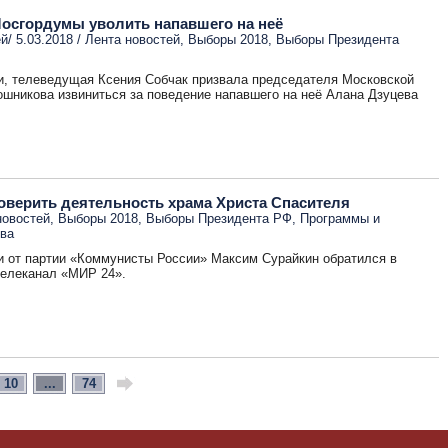
Мосгордумы уволить напавшего на неё
/ 5.03.2018 /
Лента новостей
,
Выборы 2018
,
Выборы Президента
и, телеведущая Ксения Собчак призвала председателя Московской
шникова извиниться за поведение напавшего на неё Алана Дзуцева
оверить деятельность храма Христа Спасителя
новостей
,
Выборы 2018
,
Выборы Президента РФ
,
Программы и
ва
и от партии «Коммунисты России» Максим Сурайкин обратился в
телеканал «МИР 24».
10
...
74