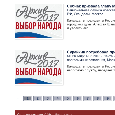
Собчак призвала главу 
Национальная служба новостей
РФ
,
Скандалы
,
Москва
Кандидат в президенты Росси
городской думы Алексея Шапо
и уволить его.
Сурайкин потребовал пр
МТРК Мир/ 4.03.2018 /
Лента 
программные заявления
,
Моск
Кандидат в президенты Росси
налоговую службу, передает 
1
2
3
4
5
6
7
8
9
Сетевое издание «Vybor-Naroda.org».