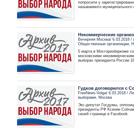
попросили у зарегистрированн
называемого муниципального 
Некоммерческие организ
Вечерняя Москва/ 6.03.2018 /
Общественные организации
,
Н
5 марта в Мосгоризбиркоме с
московскими некоммерческими
выборах президента России 18
Гудков договорился с С
FreeNews-Volga/ 6.03.2018 /
Ле
выборами
,
Москва
Экс-депутат Госдумы, оппози
президенты РФ Ксении Собчак
своей странице в Facebook.