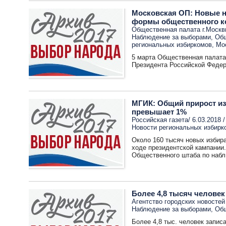
Московская ОП: Новые н
формы общественного к
Общественная палата г.Москвы
Наблюдение за выборами
,
Общ
региональных избиркомов
,
Мо
5 марта Общественная палата
Президента Российской Федер
МГИК: Общий прирост из
превышает 1%
Российская газета/ 6.03.2018 
Новости региональных избирк
Около 160 тысяч новых избира
ходе президентской кампании.
Общественного штаба по набл
Более 4,8 тысяч челове
Агентство городских новостей 
Наблюдение за выборами
,
Общ
Более 4,8 тыс. человек запи