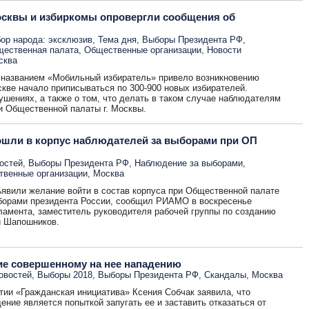
осквы и избиркомы опровергли сообщения об
ор народа: эксклюзив
,
Тема дня
,
Выборы Президента РФ
,
ественная палата
,
Общественные организации
,
Новости
сква
 названием «Мобильный избиратель» привело возникновению
скве начало приписываться по 300-900 новых избирателей.
ушениях, а также о том, что делать в таком случае наблюдателям
и Общественной палаты г. Москвы.
вошли в корпус наблюдателей за выборами при ОП
остей
,
Выборы Президента РФ
,
Наблюдение за выборами
,
венные организации
,
Москва
ъявили желание войти в состав корпуса при Общественной палате
борами президента России, сообщил РИАМО в воскресенье
ламента, заместитель руководителя рабочей группы по созданию
й Шапошников.
е совершенному на нее нападению
овостей
,
Выборы 2018
,
Выборы Президента РФ
,
Скандалы
,
Москва
тии «Гражданская инициатива» Ксения Собчак заявила, что
ние является попыткой запугать ее и заставить отказаться от