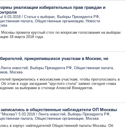
ормы реализации избирательных прав граждан и
онтроля
/ 6.03.2018 /
Статьи о выборах
,
Выборы Президента РФ
,
ественная палата
,
Общественные организации
,
Новости
сква
 Москвы провела круглый стол по вопросам голосования на выборах
ации 18 марта 2018 года.
бирателей, прикрепившихся участкам в Москве, не
/
Лента новостей
,
Выборы Президента РФ
,
Общественная палата
,
омов
,
Москва
телей прикрепились к московским участкам, чтобы проголосовать в
 Об этом в ходе заседания "круглого стола" заявил сегодня глава
юдению за выборами в столице Алексей Венедиктов.
к записались в общественные наблюдатели ОП Москвы
"Москва"/ 5.03.2018 /
Лента новостей
,
Выборы Президента РФ
,
ественная палата
,
Общественные организации
,
Москва
сались в корпус наблюдателей Общественной палаты Москвы. Об