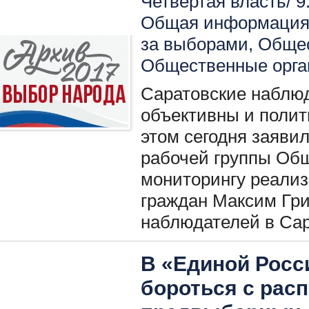
Четвертая власть/ 9
Общая информация 
за выборами
,
Общес
Общественные орга
Саратовские наблю
объективны и полит
этом сегодня заяви
рабочей группы Об
мониторингу реали
граждан Максим Гри
наблюдателей в Сар
В «Единой Росс
бороться с рас