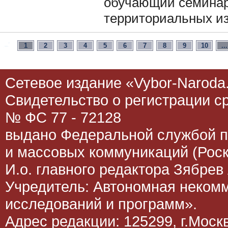
обучающий семинар
территориальных и
1
2
3
4
5
6
7
8
9
10
...
Сетевое издание «Vybor-Naroda.
Свидетельство о регистрации 
№ ФС 77 - 72128
выдано Федеральной службой п
и массовых коммуникаций (Роск
И.о. главного редактора Зябрев 
Учредитель: Автономная неком
исследований и программ».
Адрес редакции: 125299, г.Москва