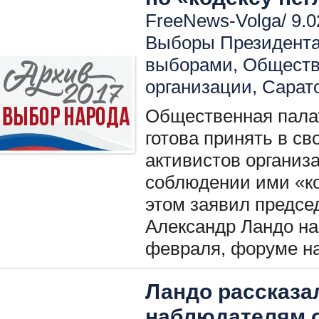
FreeNews-Volga/ 9.0
Выборы Президент
выборами
,
Обществ
организации
,
Сарат
Общественная пала
готова принять в с
активистов организ
соблюдении ими «ко
этом заявил предсе
Александр Ландо на
февраля, форуме н
Ландо рассказа
наблюдателям о