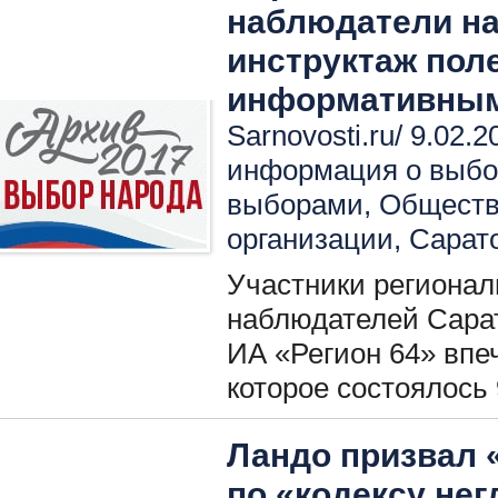
наблюдатели н
инструктаж пол
информативны
Sarnovosti.ru/ 9.02.2
информация о выбо
выборами
,
Обществ
организации
,
Сарат
Участники региона
наблюдателей Сарат
ИА «Регион 64» впе
которое состоялось
Ландо призвал 
по «кодексу нег