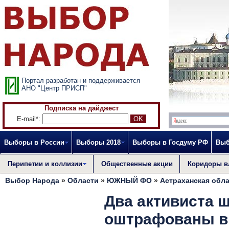
Портал разработан и поддерживается
АНО "Центр ПРИСП"
Подписка на дайджест
E-mail*:
Выборы в России
Выборы 2018
Выборы в Госдуму РФ
Выб
Перипетии и коллизии
Общественные акции
Коридоры в
Выбор Народа
»
Области
»
ЮЖНЫЙ ФО
»
Астраханская обл
Два активиста 
оштрафованы в