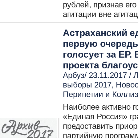
рублей, признав ег
агитации вне агита
Астраханский е
первую очередь 
голосует за ЕР.
проекта благоу
Арбуз/ 23.11.2017 /
Л
выборы 2017
,
Новос
Перипетии и Колли
Наиболее активно 
«Единая Россия» г
предоставить приор
партийную программ