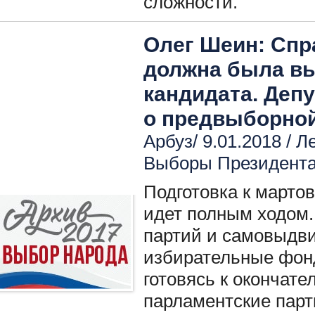
сложности.
Олег Шеин: Спр
должна была вы
кандидата. Деп
о предвыборно
Арбуз/ 9.01.2018 /
Ле
Выборы Президент
Подготовка к марто
идет полным ходом.
партий и самовыдв
избирательные фон
готовясь к окончате
парламентские парт