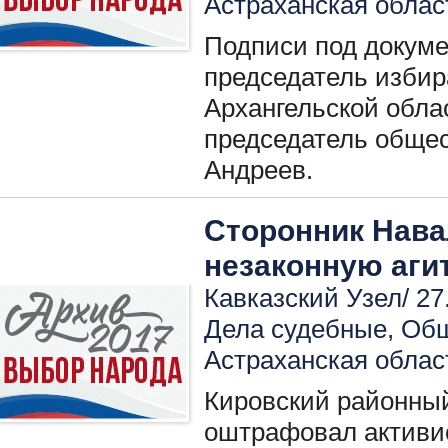
Астраханская облас
Подписи под докуме
председатель избир
Архангельской обла
председатель обще
Андреев.
Сторонник Нава
незаконную аги
Кавказский Узел/ 27
Дела судебные
,
Общ
Астраханская облас
Кировский районный
оштрафовал активи