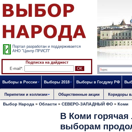
Портал разработан и поддерживается
АНО "Центр ПРИСП"
Подписка на дайджест
E-mail*:
Выборы в России
Выборы 2018
Выборы в Госдуму РФ
Выб
Перипетии и коллизии
Общественные акции
Коридоры в
Выбор Народа
»
Области
»
СЕВЕРО-ЗАПАДНЫЙ ФО
»
Коми
В Коми горячая
выборам продол