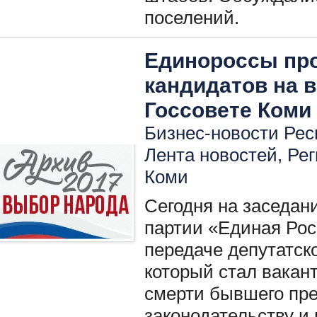
поселений.
Единороссы пр
кандидатов на 
Госсовете Коми
Бизнес-новости Респ
Лента новостей
,
Ре
Коми
Сегодня на заседан
партии «Единая Рос
передаче депутатск
который стал вакан
смерти бывшего пре
законодательству и