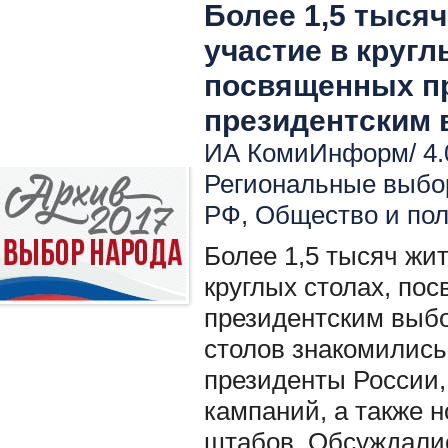
Более 1,5 тыся
участие в кругл
посвященных п
президентским
ИА КомиИнформ/ 4.0
Региональные выбо
РФ
,
Общество и по
Более 1,5 тысяч жи
круглых столах, по
президентским выбо
столов знакомились
президенты России,
кампаний, а также 
штабов. Обсуждали