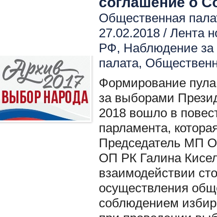
соглашение о С
Общественная пала
27.02.2018 /
Лента н
РФ
,
Наблюдение за
палата
,
Общественн
Формирование пула
за выборами Презид
2018 вошло в повест
парламента, котора
Председатель МП Ол
ОП РК Галина Кисе
взаимодействии сто
осуществления обще
соблюдением избира