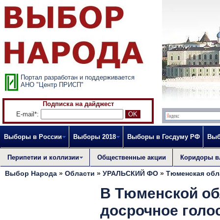
Портал разработан и поддерживается
АНО "Центр ПРИСП"
Подписка на дайджест
E-mail*:
Выборы в России
Выборы 2018
Выборы в Госдуму РФ
Выб
Перипетии и коллизии
Общественные акции
Коридоры в
Выбор Народа
»
Области
»
УРАЛЬСКИЙ ФО
»
Тюменская обл
В Тюменской об
досрочное голо