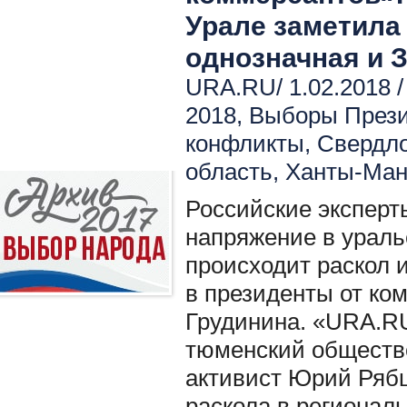
Урале заметила
однозначная и 
URA.RU/ 1.02.2018 
2018
,
Выборы През
конфликты
,
Свердло
область
,
Ханты-Ман
Российские экспер
напряжение в ураль
происходит раскол 
в президенты от ко
Грудинина. «URA.RU
тюменский обществ
активист Юрий Рябц
раскола в регионал