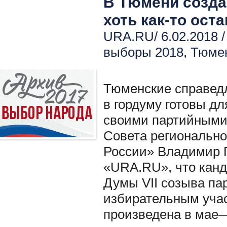
В Тюмени созда
хоть как-то ост
URA.RU/ 6.02.2018 
выборы 2018
,
Тюмен
Тюменские справед
в гордуму готовы д
своими партийными
Совета регионально
России» Владимир 
«URA.RU», что канд
Думы VII созыва па
избирательным учас
произведена в мае—