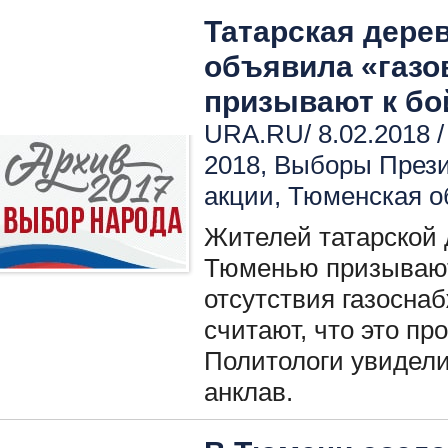
Татарская дере
объявила «газо
призывают к бо
URA.RU/ 8.02.2018 
2018
,
Выборы През
акции
,
Тюменская о
Жителей татарской
Тюменью призывают 
отсутствия газосна
считают, что это пр
Политологи увидел
анклав.