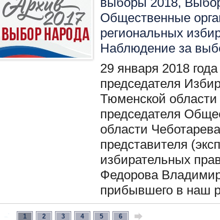
выборы 2018
,
Выбо
Общественные орга
региональных изби
Наблюдение за вы
29 января 2018 года
председателя Изби
Тюменской области 
председателя Обще
области Чеботарева
представителя (экс
избирательных прав
Федорова Владимир
прибывшего в наш р
1
2
3
4
5
6