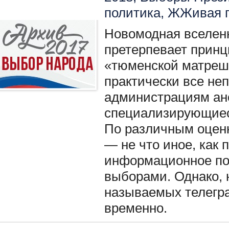
политика
,
ЖЖивая п
Новомодная вселен
претерпевает прин
«тюменской матреш
практически все не
администрациям ан
специализирующиеся
По различным оцен
— не что иное, как 
информационное по
выборами. Однако, н
называемых телегр
временно.